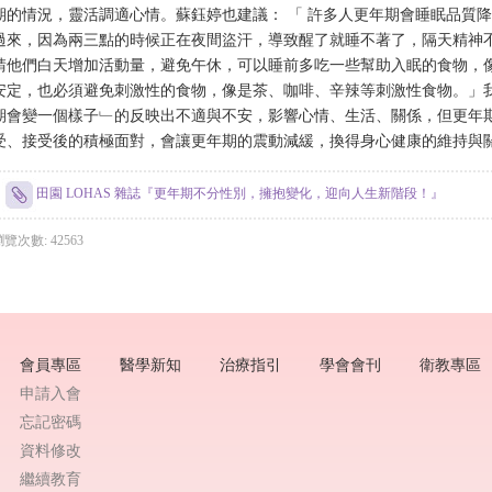
期的情況，靈活調適心情。蘇鈺婷也建議： 「 許多人更年期會睡眠品質
過來，因為兩三點的時候正在夜間盜汗，導致醒了就睡不著了，隔天精神
請他們白天增加活動量，避免午休，可以睡前多吃一些幫助入眠的食物，
安定，也必須避免刺激性的食物，像是茶、咖啡、辛辣等刺激性食物。」
期會變一個樣子﹂的反映出不適與不安，影響心情、生活、關係，但更年
受、接受後的積極面對，會讓更年期的震動減緩，換得身心健康的維持與
田園 LOHAS 雜誌『更年期不分性別，擁抱變化，迎向人生新階段！』
覽次數: 42563
會員專區
醫學新知
治療指引
學會會刊
衛教專區
申請入會
忘記密碼
資料修改
繼續教育