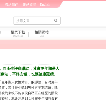
會
聯絡我們
網站導覽
English
刊
檔案下載
相關網站
Download
Link
，而產生許多謬誤，其實更年期是人
療療法，平靜安穩，也讓健康延續。
「更年期只女性才有」的謬誤，台灣更年
體質，過往較少聽到男性更年期議題，除
易被約束較不能表現自己正在經歷的階段
醫療端，就會注意到女性在更年期時會有