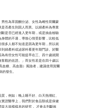
，男性為睪固酮分泌、女性為雌性荷爾蒙
狀是否產生則因人而異。以婦產科為專業
判斷是否已經進入更年期，或是抽血檢驗
為身體的不適，導致心情受影響，比較低
但很多人都不知道是因為更年期，所以就
診到婦產科或泌尿科看更年期門診。於醫
因為有些女性可能提早在三、四十歲就開
做客觀的佐證。」而女性若是在四十歲以
高血糖、高血脂）風險者，建議使用賀爾
病的發生。
品質，例如：晚上睡不好、白天熱潮紅、
在實證醫學上，我們對於食品類或是保健
並大規模樣本的研究， 才會去判斷效