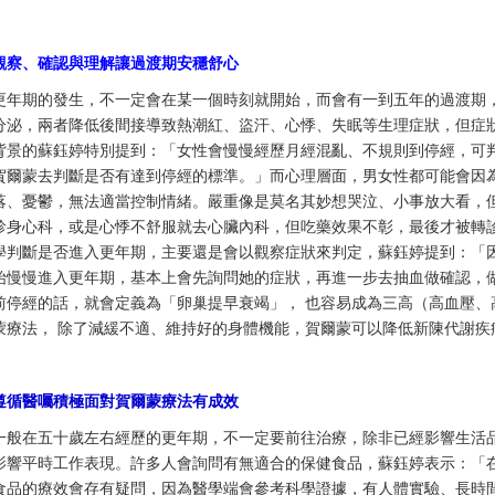
觀察、確認與理解讓過渡期安穩舒心
更年期的發生，不一定會在某一個時刻就開始，而會有一到五年的過渡期
分泌，兩者降低後間接導致熱潮紅、盜汗、心悸、失眠等生理症狀，但症
背景的蘇鈺婷特別提到：「女性會慢慢經歷月經混亂、不規則到停經，可
賀爾蒙去判斷是否有達到停經的標準。」而心理層面，男女性都可能會因
落、憂鬱，無法適當控制情緒。嚴重像是莫名其妙想哭泣、小事放大看，
診身心科，或是心悸不舒服就去心臟內科，但吃藥效果不彰，最後才被轉
學判斷是否進入更年期，主要還是會以觀察症狀來判定，蘇鈺婷提到：「
始慢慢進入更年期，基本上會先詢問她的症狀，再進一步去抽血做確認，
前停經的話，就會定義為「卵巢提早衰竭」， 也容易成為三高（高血壓、
蒙療法， 除了減緩不適、維持好的身體機能，賀爾蒙可以降低新陳代謝疾
遵循醫囑積極面對賀爾蒙療法有成效
一般在五十歲左右經歷的更年期，不一定要前往治療，除非已經影響生活
影響平時工作表現。許多人會詢問有無適合的保健食品，蘇鈺婷表示：「
食品的療效會存有疑問，因為醫學端會參考科學證據，有人體實驗、長時間