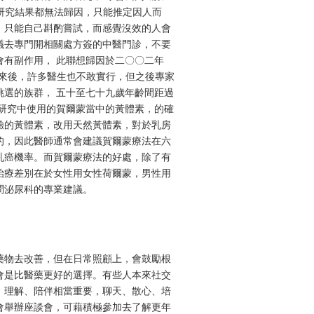
分研究結果都無法歸因，只能推定因人而
。只能自己斟酌嘗試，而感覺沒效的人會
議去專門開相關處方簽的中醫門診，不要
有副作用， 此聯想歸因於二〇〇二年
來後，許多醫生也不敢實行，但之後專家
選的族群， 五十至七十九歲年齡間距過
研究中使用的賀爾蒙當中的黃體素，的確
驗的黃體素，改用天然黃體素，對於乳房
的，因此醫師通常會建議賀爾蒙療法在六
乳癌機率。而賀爾蒙療法的好處，除了有
治療差別在於女性用女性荷爾蒙，男性用
問泌尿科的專業建議。
藥物去改善，但在日常照顧上，會鼓勵根
會是比醫藥更好的選擇。有些人本來社交
、理解、陪伴相當重要，聊天、散心、培
會舉辦座談會，可藉積極參加去了解更年