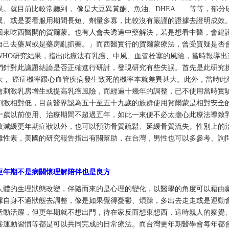
果。就目前比較常聽到， 像是大豆異黃酮、魚油、DHEA……等等，部
異、或是要看服用期間長短、劑量多寡，比較沒有嚴謹的證據去證明成效
回來吃西醫開的賀爾蒙。也有人會去透過中藥解決，若是想看中醫，會建
自己去藥局或是藥房亂抓藥。」而西醫實行的賀爾蒙療法，曾受質疑是否會
WHO研究結果，指出此療法有乳癌、中風、血管栓塞的風險，當時報導出
們針對此議題結論是否正確進行研討，發現研究有些失誤。首先是此研究挑
大， 癌症機率跟心血管疾病發生致死的機率本就差異甚大。此外，當時此
會刺激乳房增生或提高乳癌風險，而經過十幾年的調整，已不使用當時實
刺激相對低，目前醫界認為五十至五十九歲的族群使用賀爾蒙是相對安全
十歲以前使用、治療期間不超過五年，如此一來便不必太擔心此療法導致
效減緩更年期症狀以外，也可以預防骨質疏鬆、延緩骨質流失。性別上的
雄性素，美國的研究報告指出有關幫助，在台灣，男性也可以多參考、詢
更年期不是病關懷理解陪伴也是良方
人體的生理狀態改變，伴隨而來的是心理的變化，以醫學的角度可以藉由
據自身不適狀態去調整，像是如果覺得憂鬱、煩躁，多出去走走或是運動
活動活躍，但更年期就不想出門，待在家反而想東想西，這時親人的察覺
養運動習慣等都是可以共同完成的日常療法。而台灣更年期醫學會每年都