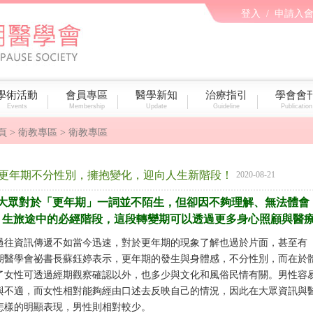
登入
/
申請入
學術活動
會員專區
醫學新知
治療指引
學會會
Events
Membership
Update
Guideline
Publication
頁
> 衛教專區 > 衛教專區
更年期不分性別，擁抱變化，迎向人生新階段！
2020-08-21
大眾對於「更年期」一詞並不陌生，但卻因不夠理解、無法體會
生旅途中的必經階段，這段轉變期可以透過更多身心照顧與醫
過往資訊傳遞不如當今迅速，對於更年期的現象了解也過於片面，甚至有
期醫學會祕書長蘇鈺婷表示，更年期的發生與身體感，不分性別，而在於
了女性可透過經期觀察確認以外，也多少與文化和風俗民情有關。男性容
與不適，而女性相對能夠經由口述去反映自己的情況，因此在大眾資訊與
怎樣的明顯表現，男性則相對較少。