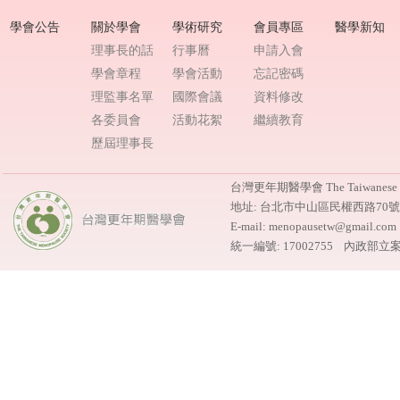
學會公告
關於學會
學術研究
會員專區
醫學新知
理事長的話
行事曆
申請入會
學會章程
學會活動
忘記密碼
理監事名單
國際會議
資料修改
各委員會
活動花絮
繼續教育
歷屆理事長
台灣更年期醫學會 The Taiwanese M
地址: 台北市中山區民權西路70
E-mail: menopausetw@gmail.
統一編號: 17002755 內政部立案