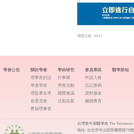
瀏覽次數: 36015
學會公告
關於學會
學術研究
會員專區
醫學新知
理事長的話
行事曆
申請入會
學會章程
學會活動
忘記密碼
理監事名單
國際會議
資料修改
各委員會
活動花絮
繼續教育
歷屆理事長
台灣更年期醫學會 The Taiwanese M
地址: 台北市中山區民權西路70