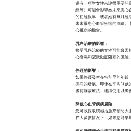
還有⼀項對⼥性來說很重要的
經等）可能會影響她未來患⼼
的初經很早，或者她有無⽉經
未來罹患⼼⾎管疾病的⾵險。
⼼臟病的機會。
乳癌治療的影響：
接受乳癌治療的⼥性可能會因
⼼衰竭和冠狀動脈阻塞的⾵險
停經的影響：
如果停經發⽣在特別早的年齡（
疾病的發展。即使在平均51歲
後荷爾蒙療法，建議使⽤以降
降低⼼⾎管疾病⾵險
您可以採取積極措施來預防⼤
在⼤多數情況下，如果您能早