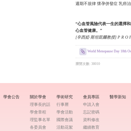
週期不規律 懷孕併發症 乳癌治
“⼼⾎管⾵險代表⼀⽣的選擇
⼼⾎管健康。”
[⾟西婭·斯坦凱爾教授] P R O F E S 
World Menopause Day 
瀏覽次數: 38010
學會公告
關於學會
學術研究
會員專區
醫學新知
理事長的話
行事曆
申請入會
學會章程
學會活動
忘記密碼
理監事名單
國際會議
資料修改
各委員會
活動花絮
繼續教育