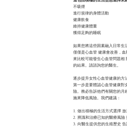
這包括積極的⽣活型態選擇來
不吸煙
進⾏規律的⾝體活動
健康飲⻝
維持健康體重
獲得⾜夠的睡眠
如果您將這些因素融⼊⽇常⽣活
僅僅是⼼⾎管 健康會改善，⾎
來⽐較可能發⽣⼼⾎管問題相 
的結果。請諮詢您的醫⽣。
逐步提升⼥性⼼⾎管健康的⽅
第⼀步是要體認⼼⾎管健康對
險。務必告訴他們有關您的⽉
施來降低⾵險。我們建議：
1. 做出積極的⽣活⽅式選擇 
2. 辨識和治療已知的醫療⾵險
3. 向醫⽣提供您的⽣殖歷史