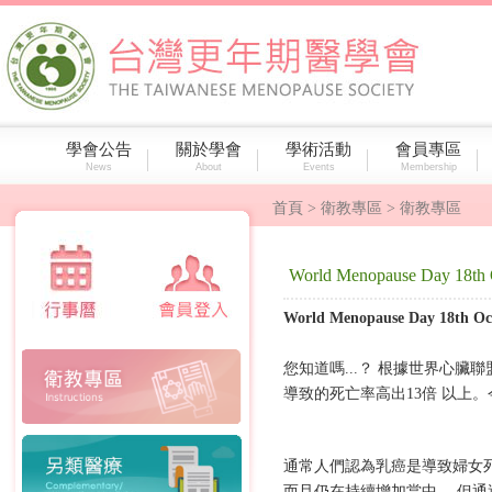
學會公告
關於學會
學術活動
會員專區
News
About
Events
Membership
首頁
> 衛教專區 > 衛教專區
World Menopause Day
World Menopause Day 1
您知道嗎...？ 根據世界⼼臟
導致的死亡率⾼出13倍 以上
通常⼈們認為乳癌是導致婦⼥
⽽且仍在持續增加當中。 但