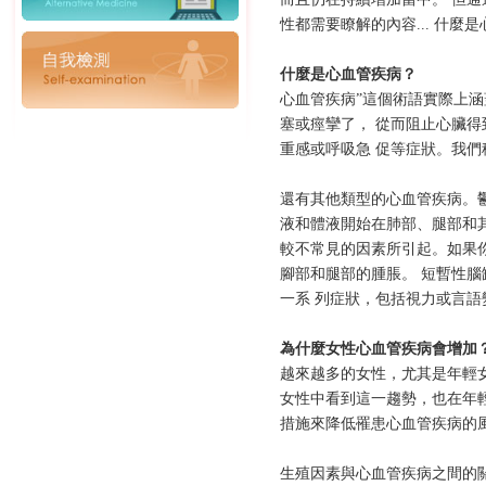
性都需要瞭解的內容... 什麼
什麼是⼼⾎管疾病？
⼼⾎管疾病”這個術語實際上涵
塞或痙攣了， 從⽽阻⽌⼼臟得
重感或呼吸急 促等症狀。我們
還有其他類型的⼼⾎管疾病。
液和體液開始在肺部、腿部和
較不常⾒的因素所引起。如果你
腳部和腿部的腫脹。 短暫性腦
⼀系 列症狀，包括視⼒或⾔
為什麼⼥性⼼⾎管疾病會增加
越來越多的⼥性，尤其是年輕
⼥性中看到這⼀趨勢，也在年
措施來降低罹患⼼⾎管疾病的
⽣殖因素與⼼⾎管疾病之間的