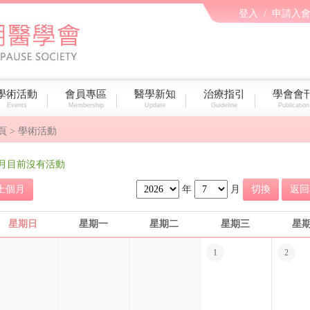
登入
/
申請入
學術活動
會員專區
醫學新知
治療指引
學會會
Events
Membership
Update
Guideline
Publication
頁
> 學術活動
月目前沒有活動
上個月
年
月
切換
返回
星期日
星期一
星期二
星期三
星
1
2