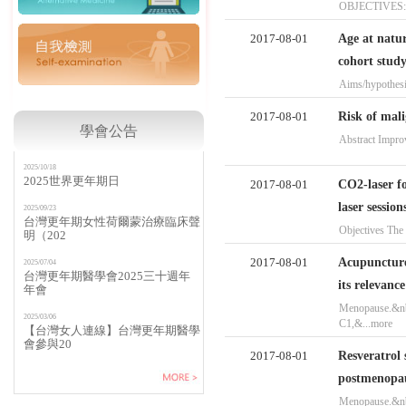
OBJECTIVES: To 
2017-08-01
Age at natur
cohort stud
Aims/hypothesis
2017-08-01
Risk of mal
學會公告
Abstract Improv
2025/10/18
2025世界更年期日
2017-08-01
CO2-laser f
laser session
2025/09/23
台灣更年期女性荷爾蒙治療臨床聲
Objectives The a
明（202
2017-08-01
Acupuncture 
2025/07/04
台灣更年期醫學會2025三十週年
its relevanc
年會
Menopause.&nb
2025/03/06
C1,&...more
【台灣女人連線】台灣更年期醫學
會參與20
2017-08-01
Resveratrol
postmenopa
Menopause.&nb