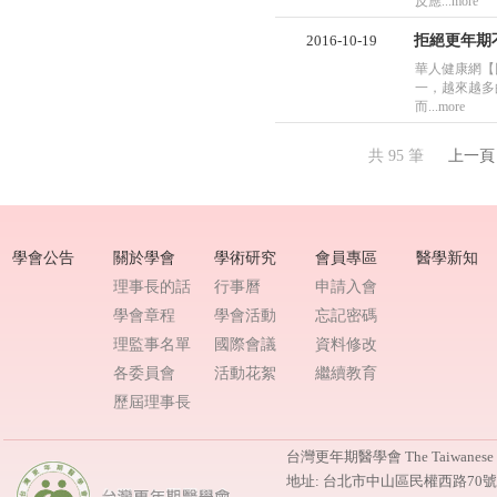
反應...more
2016-10-19
拒絕更年期
華人健康網【圖
一，越來越多
而...more
共 95 筆
上一頁
學會公告
關於學會
學術研究
會員專區
醫學新知
理事長的話
行事曆
申請入會
學會章程
學會活動
忘記密碼
理監事名單
國際會議
資料修改
各委員會
活動花絮
繼續教育
歷屆理事長
台灣更年期醫學會 The Taiwanese M
地址: 台北市中山區民權西路70