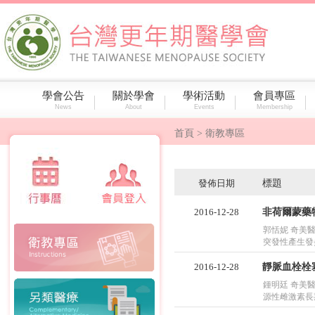
學會公告
關於學會
學術活動
會員專區
News
About
Events
Membership
首頁
> 衛教專區
發佈日期
標題
2016-12-28
非荷爾蒙藥
郭恬妮 奇美醫
突發性產生發炎
2016-12-28
靜脈血栓栓
鍾明廷 奇美醫院
源性雌激素長期